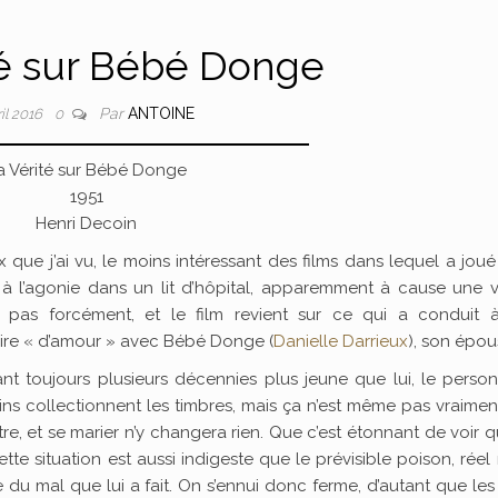
té sur Bébé Donge
Par
ANTOINE
ril 2016
0
a Vérité sur Bébé Donge
1951
Henri Decoin
ux que j’ai vu, le moins intéressant des films dans lequel a jou
 à l’agonie dans un lit d’hôpital, apparemment à cause une v
en pas forcément, et le film revient sur ce qui a conduit 
toire « d’amour » avec Bébé Donge (
Danielle Darrieux
), son épou
ant toujours plusieurs décennies plus jeune que lui, le pers
ins collectionnent les timbres, mais ça n’est même pas vraime
, et se marier n’y changera rien. Que c’est étonnant de voir 
ette situation est aussi indigeste que le prévisible poison, rée
 du mal que lui a fait. On s’ennui donc ferme, d’autant que le