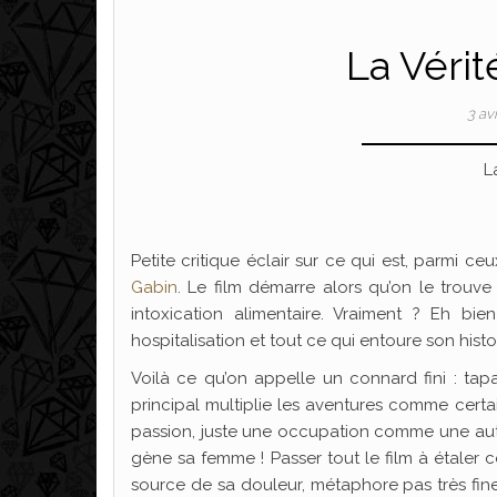
La Véri
3 av
L
Petite critique éclair sur ce qui est, parmi ce
Gabin
. Le film démarre alors qu’on le trouve
intoxication alimentaire. Vraiment ? Eh bi
hospitalisation et tout ce qui entoure son his
Voilà ce qu’on appelle un connard fini : tap
principal multiplie les aventures comme certa
passion, juste une occupation comme une autre
gène sa femme ! Passer tout le film à étaler c
source de sa douleur, métaphore pas très fine