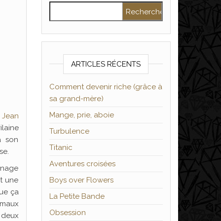
Rechercher :
ARTICLES RÉCENTS
Comment devenir riche (grâce à
sa grand-mère)
Mange, prie, aboie
é
Jean
ilaine
Turbulence
à son
Titanic
se.
Aventures croisées
onnage
nt une
Boys over Flowers
que ça
La Petite Bande
l maux
Obsession
s deux