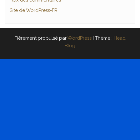
Flux des commentaires
Site de WordPress-FR
Fièrement propulsé par
WordPress
|
Thème :
Head
Blog