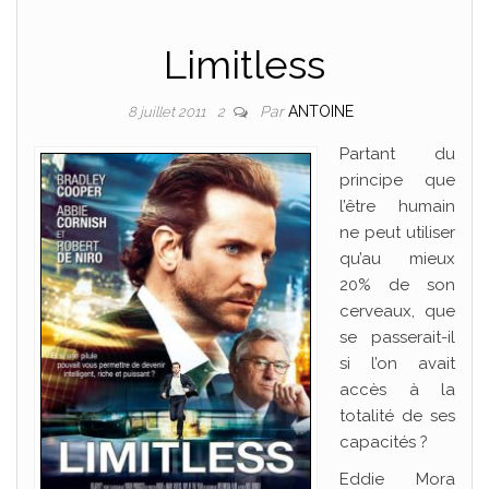
Limitless
Par
ANTOINE
8 juillet 2011
2
Partant du
principe que
l’être humain
ne peut utiliser
qu’au mieux
20% de son
cerveaux, que
se passerait-il
si l’on avait
accès à la
totalité de ses
capacités ?
Eddie Mora