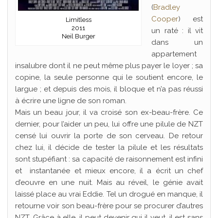
(
Bradley
Cooper
) est
Limitless
2011
un raté : il vit
Neil Burger
dans un
appartement
insalubre dont il ne peut même plus payer le loyer ; sa
copine, la seule personne qui le soutient encore, le
largue ; et depuis des mois, il bloque et n’a pas réussi
à écrire une ligne de son roman.
Mais un beau jour, il va croisé son ex-beau-frère. Ce
dernier, pour l’aider un peu, lui offre une pilule de NZT
censé lui ouvrir la porte de son cerveau. De retour
chez lui, il décide de tester la pilule et les résultats
sont stupéfiant : sa capacité de raisonnement est infini
et instantanée et mieux encore, il a écrit un chef
d’eouvre en une nuit. Mais au réveil, le génie avait
laissé place au vrai Eddie. Tel un drogué en manque, il
retourne voir son beau-frère pour se procurer d’autres
NZT. Grâce à elle, il peut devenir qui il veut, il est sans