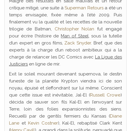
Malgré des résultats en salle mauvais et un retour
critique mitigé, une suite à
Superman Retours
a été un
temps envisagée, fixée même à l’été 2009. Puis
finalement vu la qualité et les recettes de la nouvelle
trilogie de Batman,
Christopher Nolan
fut engagé
pour écrire l’histoire de
Man of Steel
, sous la tutelle
d’un expert en gros films,
Zack Snyder
. Bref, que des
experts à la charge d’un reboot ambitieux qui a la
charge de relancer les DC Comics avec
La Ligue des
Justiciers
en ligne de mir.
Exit le soleil mourant devenant supernova, le destin
funeste de la planète Krypton viendra ici de son
noyau, épuisé et s’effondrant sur lui même. Conscient
que cette issue est inévitable, Jal-El (
Russell Crowe
)
décida de sauver son fils Kal-El en l’envoyant sur
Terre, loin des folies expansionnistes des siens.
Recueilli par de gentils fermiers du Kansas (
Diane
Lane
et
Kevin Costner
), Kal-El, rebaptisé Clark Kent
(
Henry Cavill
), a grandi dans la solitude, persuadé que