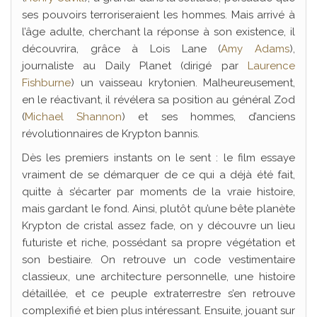
ses pouvoirs terroriseraient les hommes. Mais arrivé à
l’âge adulte, cherchant la réponse à son existence, il
découvrira, grâce à Lois Lane (
Amy Adams
),
journaliste au Daily Planet (dirigé par
Laurence
Fishburne
) un vaisseau krytonien. Malheureusement,
en le réactivant, il révélera sa position au général Zod
(
Michael Shannon
) et ses hommes, d’anciens
révolutionnaires de Krypton bannis.
Dès les premiers instants on le sent : le film essaye
vraiment de se démarquer de ce qui a déjà été fait,
quitte à s’écarter par moments de la vraie histoire,
mais gardant le fond. Ainsi, plutôt qu’une bête planète
Krypton de cristal assez fade, on y découvre un lieu
futuriste et riche, possédant sa propre végétation et
son bestiaire. On retrouve un code vestimentaire
classieux, une architecture personnelle, une histoire
détaillée, et ce peuple extraterrestre s’en retrouve
complexifié et bien plus intéressant. Ensuite, jouant sur