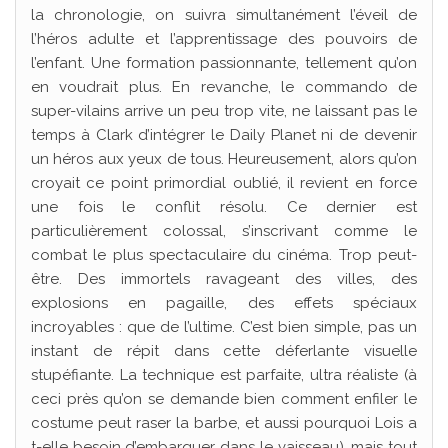
la chronologie, on suivra simultanément l’éveil de
l’héros adulte et l’apprentissage des pouvoirs de
l’enfant. Une formation passionnante, tellement qu’on
en voudrait plus. En revanche, le commando de
super-vilains arrive un peu trop vite, ne laissant pas le
temps à Clark d’intégrer le Daily Planet ni de devenir
un héros aux yeux de tous. Heureusement, alors qu’on
croyait ce point primordial oublié, il revient en force
une fois le conflit résolu. Ce dernier est
particulièrement colossal, s’inscrivant comme le
combat le plus spectaculaire du cinéma. Trop peut-
être. Des immortels ravageant des villes, des
explosions en pagaille, des effets spéciaux
incroyables : que de l’ultime. C’est bien simple, pas un
instant de répit dans cette déferlante visuelle
stupéfiante. La technique est parfaite, ultra réaliste (à
ceci près qu’on se demande bien comment enfiler le
costume peut raser la barbe, et aussi pourquoi Lois a
t-elle besoin d’embarquer dans le vaisseau), mais tout