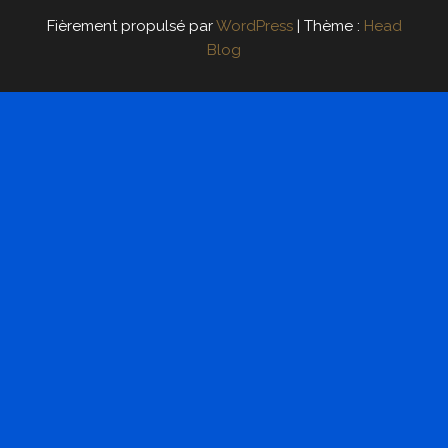
Fièrement propulsé par
WordPress
|
Thème :
Head
Blog