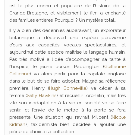
est le plus connu et populaire de l’histoire de la
Grande-Bretagne, et visiblement le film a enchanté
des familles entières. Pourquoi ? Un mystère total…
Il y a bien des décennies auparavant, un explorateur
britannique a découvert une espèce péruvienne
d’ours aux capacités vocales spectaculaires, et
aujourd’hui cette espèce maîtrise le langage humain.
Pas très motivé à l’idée d’accompagner sa tante à
l’hospice, le jeune ourson Paddington (
Guillaume
Gallienne
) va alors partir pour la capitale anglaise
dans le but de se faire adopter. Malgré sa réticence
première, Henry (
Hugh Bonneville
) va céder à sa
femme (
Sally Hawkins
) et recueillir l’orphelin, mais très
vite son inadaptation à la vie en société va se faire
sentir, et l’envie de le mettre à la porte se fera
pressente. Une situation qui ravirait Milicent (
Nicole
Kidman
), taxidermiste bien décidée à ajouter une
pièce de choix à sa collection.