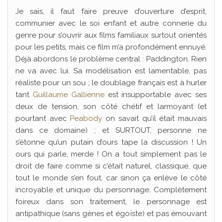
Je sais, il faut faire preuve d’ouverture d’esprit,
communier avec le soi enfant et autre connerie du
genre pour s’ouvrir aux films familiaux surtout orientés
pour les petits, mais ce film m’a profondément ennuyé.
Déjà abordons le problème central : Paddington. Rien
ne va avec lui. Sa modélisation est lamentable, pas
réaliste pour un sou ; le doublage français est à hurler
tant
Guillaume Gallienne
est insupportable avec ses
deux de tension, son côté chétif et larmoyant (et
pourtant avec
Peabody
on savait qu’il était mauvais
dans ce domaine) ; et SURTOUT, personne ne
s’étonne qu’un putain d’ours tape la discussion ! Un
ours qui parle, merde ! On a tout simplement pas le
droit de faire comme si c’était naturel, classique, que
tout le monde s’en fout, car sinon ça enlève le côté
incroyable et unique du personnage. Complètement
foireux dans son traitement, le personnage est
antipathique (sans gènes et égoïste) et pas émouvant