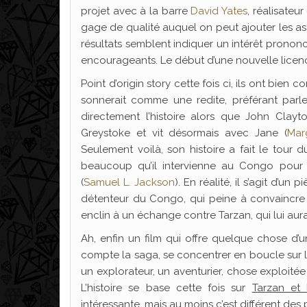
projet avec à la barre
David Yates
, réalisateu
gage de qualité auquel on peut ajouter les a
résultats semblent indiquer un intérêt prononc
encourageants. Le début d’une nouvelle licen
Point d’origin story cette fois ci, ils ont bien
sonnerait comme une redite, préférant parl
directement l’histoire alors que John Clayto
Greystoke et vit désormais avec Jane (
Mar
Seulement voilà, son histoire a fait le tour
beaucoup qu’il intervienne au Congo pour 
(
Samuel L. Jackson
). En réalité, il s’agit d’u
détenteur du Congo, qui peine à convaincre
enclin à un échange contre Tarzan, qui lui aur
Ah, enfin un film qui offre quelque chose d’
compte la saga, se concentrer en boucle sur l
un explorateur, un aventurier, chose exploité
L’histoire se base cette fois sur
Tarzan et
intéressante, mais au moins c’est différent de