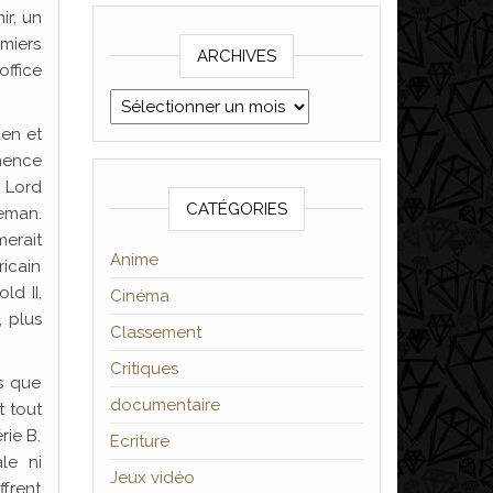
ir, un
emiers
ARCHIVES
office
Archives
ien et
mence
e Lord
CATÉGORIES
eman.
merait
Anime
icain
ld II,
Cinéma
, plus
Classement
Critiques
ns que
documentaire
t tout
rie B.
Ecriture
le ni
Jeux vidéo
ffrent