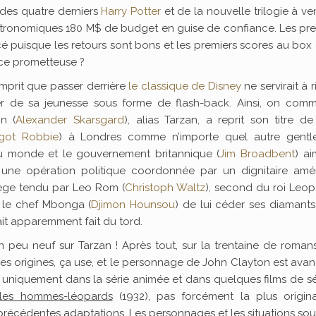
r des quatre derniers
Harry Potter
et de la nouvelle trilogie à ven
stronomiques 180 M$ de budget en guise de confiance. Les pr
é puisque les retours sont bons et les premiers scores au box 
ce prometteuse ?
 comprit que passer derrière
le classique de Disney
ne servirait à r
er de sa jeunesse sous forme de flash-back. Ainsi, on com
n (
Alexander Skarsgard
), alias Tarzan, a reprit son titre d
got Robbie
) à Londres comme n’importe quel autre gentl
 du monde et le gouvernement britannique (
Jim Broadbent
) ai
une opération politique coordonnée par un dignitaire amér
n piège tendu par Leo Rom (
Christoph Waltz
), second du roi Leopo
 le chef Mbonga (
Djimon Hounsou
) de lui céder ses diamants
ait apparemment fait du tord.
un peu neuf sur Tarzan ! Après tout, sur la trentaine de roma
es origines, ça use, et le personnage de John Clayton est avan
e uniquement dans la série animée et dans quelques films de sé
 les hommes-léopards
(1932), pas forcément la plus origina
s précédentes adaptations. Les personnages et les situations sou