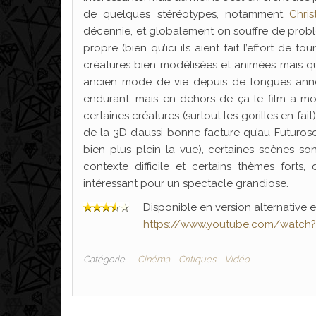
de quelques stéréotypes, notamment
Chri
décennie, et globalement on souffre de probl
propre (bien qu’ici ils aient fait l’effort de
créatures bien modélisées et animées mais 
ancien mode de vie depuis de longues année
endurant, mais en dehors de ça le film a mou
certaines créatures (surtout les gorilles en fai
de la 3D d’aussi bonne facture qu’au Futur
bien plus plein la vue), certaines scènes s
contexte difficile et certains thèmes fort
intéressant pour un spectacle grandiose.
Disponible en version alternative e
https://www.youtube.com/watch
Catégorie
Cinéma
Critiques
Vidéo