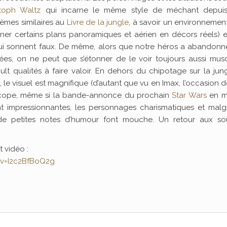
stoph Waltz
qui incarne le même style de méchant depui
èmes similaires au
Livre de la jungle
, à savoir un environnemen
 tourner certains plans panoramiques et aérien en décors réels) 
qui sonnent faux. De même, alors que notre héros a abandonn
s, on ne peut que s’étonner de le voir toujours aussi musc
lt qualités à faire valoir. En dehors du chipotage sur la jun
t), le visuel est magnifique (d’autant que vu en Imax, l’occasion d
oscope, même si la bande-annonce du prochain
Star Wars
en me
ont impressionnantes, les personnages charismatiques et malg
s, de petites notes d’humour font mouche. Un retour aux so
t vidéo :
?v=I2c2BfBoQ2g