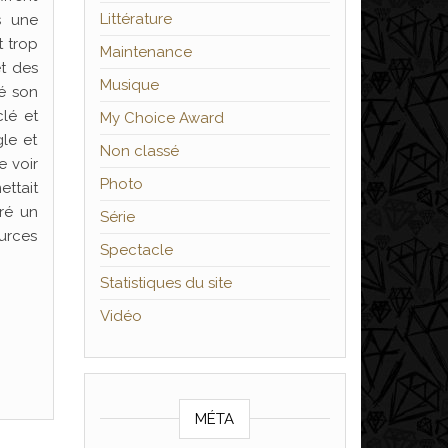
Littérature
s une
t trop
Maintenance
et des
Musique
é son
lé et
My Choice Award
gle et
Non classé
e voir
Photo
ttait
ré un
Série
urces
Spectacle
Statistiques du site
Vidéo
MÉTA