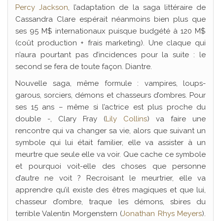
Percy Jackson
, l’adaptation de la saga littéraire de
Cassandra Clare espérait néanmoins bien plus que
ses 95 M$ internationaux puisque budgété à 120 M$
(coût production + frais marketing). Une claque qui
n’aura pourtant pas d’incidences pour la suite : le
second se fera de toute façon. Diantre.
Nouvelle saga, même formule : vampires, loups-
garous, sorciers, démons et chasseurs d’ombres. Pour
ses 15 ans – même si l’actrice est plus proche du
double -, Clary Fray (
Lily Collins
) va faire une
rencontre qui va changer sa vie, alors que suivant un
symbole qui lui était familier, elle va assister à un
meurtre que seule elle va voir. Que cache ce symbole
et pourquoi voit-elle des choses que personne
d’autre ne voit ? Recroisant le meurtrier, elle va
apprendre qu’il existe des êtres magiques et que lui,
chasseur d’ombre, traque les démons, sbires du
terrible Valentin Morgenstern (
Jonathan Rhys Meyers
).