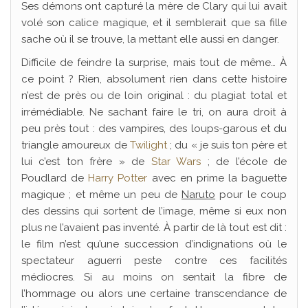
Ses démons ont capturé la mère de Clary qui lui avait
volé son calice magique, et il semblerait que sa fille
sache où il se trouve, la mettant elle aussi en danger.
Difficile de feindre la surprise, mais tout de même… À
ce point ? Rien, absolument rien dans cette histoire
n’est de près ou de loin original : du plagiat total et
irrémédiable. Ne sachant faire le tri, on aura droit à
peu près tout : des vampires, des loups-garous et du
triangle amoureux de
Twilight
; du « je suis ton père et
lui c’est ton frère » de
Star Wars
; de l’école de
Poudlard de
Harry Potter
avec en prime la baguette
magique ; et même un peu de
Naruto
pour le coup
des dessins qui sortent de l’image, même si eux non
plus ne l’avaient pas inventé. À partir de là tout est dit :
le film n’est qu’une succession d’indignations où le
spectateur aguerri peste contre ces facilités
médiocres. Si au moins on sentait la fibre de
l’hommage ou alors une certaine transcendance de