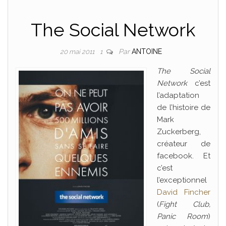
The Social Network
Par
ANTOINE
20 mai 2011
1
The Social
Network
c’est
l’adaptation
de l’histoire de
Mark
Zuckerberg,
créateur de
facebook. Et
c’est
l’exceptionnel
David Fincher
(
Fight Club,
Panic Room
)