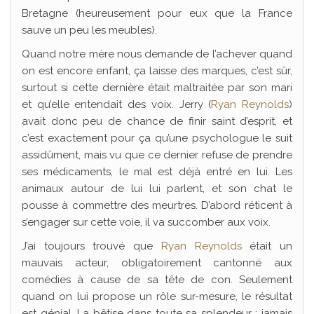
Bretagne (heureusement pour eux que la France
sauve un peu les meubles).
Quand notre mère nous demande de l’achever quand
on est encore enfant, ça laisse des marques, c’est sûr,
surtout si cette dernière était maltraitée par son mari
et qu’elle entendait des voix. Jerry (
Ryan Reynolds
)
avait donc peu de chance de finir saint d’esprit, et
c’est exactement pour ça qu’une psychologue le suit
assidûment, mais vu que ce dernier refuse de prendre
ses médicaments, le mal est déjà entré en lui. Les
animaux autour de lui lui parlent, et son chat le
pousse à commettre des meurtres. D’abord réticent à
s’engager sur cette voie, il va succomber aux voix.
J’ai toujours trouvé que
Ryan Reynolds
était un
mauvais acteur, obligatoirement cantonné aux
comédies à cause de sa tête de con. Seulement
quand on lui propose un rôle sur-mesure, le résultat
est génial. La bêtise dans toute sa splendeur : jamais