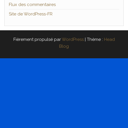
Flux des commentaires
Site de WordPress-FR
Fièrement propulsé par
WordPress
|
Thème :
Head
Blog