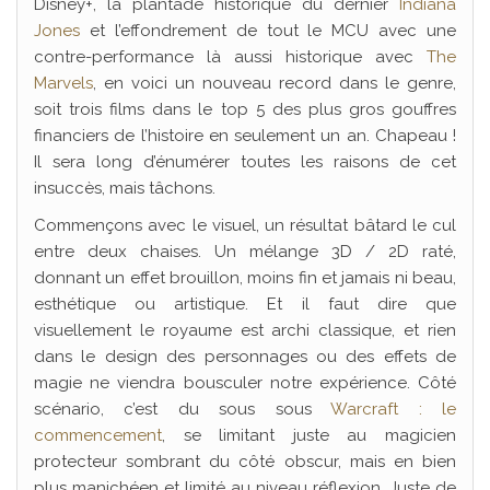
Disney+, la plantade historique du dernier
Indiana
Jones
et l’effondrement de tout le MCU avec une
contre-performance là aussi historique avec
The
Marvels
, en voici un nouveau record dans le genre,
soit trois films dans le top 5 des plus gros gouffres
financiers de l’histoire en seulement un an. Chapeau !
Il sera long d’énumérer toutes les raisons de cet
insuccès, mais tâchons.
Commençons avec le visuel, un résultat bâtard le cul
entre deux chaises. Un mélange 3D / 2D raté,
donnant un effet brouillon, moins fin et jamais ni beau,
esthétique ou artistique. Et il faut dire que
visuellement le royaume est archi classique, et rien
dans le design des personnages ou des effets de
magie ne viendra bousculer notre expérience. Côté
scénario, c’est du sous sous
Warcraft : le
commencement
, se limitant juste au magicien
protecteur sombrant du côté obscur, mais en bien
plus manichéen et limité au niveau réflexion. Juste de