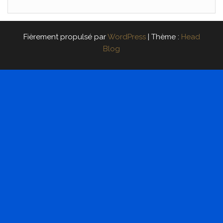
Fièrement propulsé par
WordPress
|
Thème :
Head
Blog