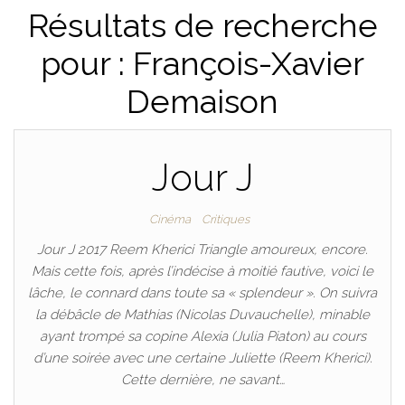
Résultats de recherche
pour : François-Xavier
Demaison
Jour J
Cinéma
Critiques
Jour J 2017 Reem Kherici Triangle amoureux, encore.
Mais cette fois, après l’indécise à moitié fautive, voici le
lâche, le connard dans toute sa « splendeur ». On suivra
la débâcle de Mathias (Nicolas Duvauchelle), minable
ayant trompé sa copine Alexia (Julia Piaton) au cours
d’une soirée avec une certaine Juliette (Reem Kherici).
Cette dernière, ne savant…