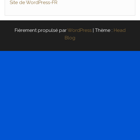
Site de WordPress-FR
Fièrement propulsé par
WordPress
|
Thème :
Head
Blog