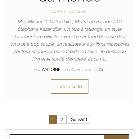
Cinéma
Critiques
Moi, Michel G, Milliardaire, Maître du monde 2011
Stéphane Kazandjian Un titre à rallonge, un style
documentaire difficile à vendre sur fond de crise dont
on a que trop soupé, un réalisateur aux films massacrés
par les critiques et qui ont bidé en salle : le destin du
film était scellé d’emblée. Et ça n’a…
Par
ANTOINE
1 octobre 2014
0
Lire la suite
Pagination des publications
1
2
Suivant
Rechercher :