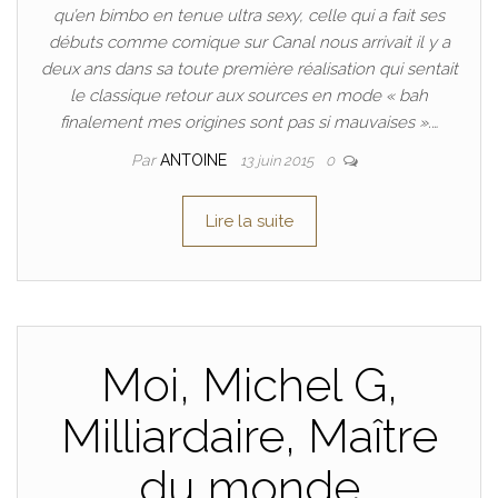
qu’en bimbo en tenue ultra sexy, celle qui a fait ses
débuts comme comique sur Canal nous arrivait il y a
deux ans dans sa toute première réalisation qui sentait
le classique retour aux sources en mode « bah
finalement mes origines sont pas si mauvaises ».…
Par
ANTOINE
13 juin 2015
0
Lire la suite
Moi, Michel G,
Milliardaire, Maître
du monde