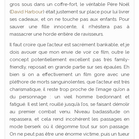
gros sous dans un coffre-fort, le véritable Père Noël
(
David Harbour
) était justement sur place pour lui livrer
ses cadeaux, et on ne touche pas aux enfants. Pour
sauver une fille innocente, il n’hésitera pas à
massacrer une horde entière de ravisseurs.
Il faut croire que l’acteur est sacrément bankable, et je
dois avouer que mon envie de voir ce film, outre le
concept potentiellement excellent pas très family-
friendly, reposait en grande partie sur ses épaules. Eh
bien si on a effectivement un film gore avec une
pléthore de morts sanguinolentes, que l’acteur est très
charismatique, il reste trop proche de l’image qu’on a
du personnage : un vieil homme bedonnant et
fatigué. Il est lent, rouillé jusqu’à l’os, se faisant démolir
au premier combat venu. Niveau badassitude on
repassera, et cela rend incohérent les passages en
mode berserk où il dégomme tout sur son passage.
On ne peut pas être une énorme victime, puis un tueur